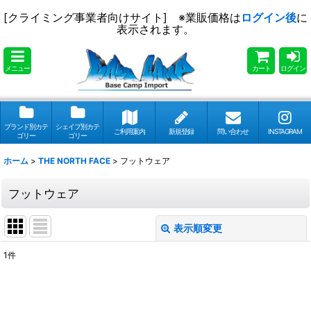
[クライミング事業者向けサイト] ※業販価格は
ログイン後
に
表示されます。
メニュー
カート
ログイン
ブランド別カテ
シェイプ別カテ
ご利用案内
新規登録
問い合わせ
INSTAGRAM
ゴリー
ゴリー
ホーム
>
THE NORTH FACE
>
フットウェア
フットウェア
表示順変更
閉じる
1
件
表示数
:
並び順
: