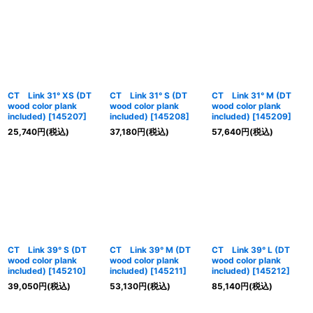
CT Link 31° XS (DT
CT Link 31° S (DT
CT Link 31° M (DT
wood color plank
wood color plank
wood color plank
included)
[
145207
]
included)
[
145208
]
included)
[
145209
]
25,740
円
(税込)
37,180
円
(税込)
57,640
円
(税込)
CT Link 39° S (DT
CT Link 39° M (DT
CT Link 39° L (DT
wood color plank
wood color plank
wood color plank
included)
[
145210
]
included)
[
145211
]
included)
[
145212
]
39,050
円
(税込)
53,130
円
(税込)
85,140
円
(税込)