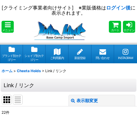
[クライミング事業者向けサイト] ※業販価格は
ログイン後
に
表示されます。
メニュー
カート
ログイン
ブランド別カテ
シェイプ別カテ
ご利用案内
新規登録
問い合わせ
INSTAGRAM
ゴリー
ゴリー
ホーム
>
Cheeta Holds
>
Link / リンク
Link / リンク
表示順変更
閉じる
22
件
表示数
:
並び順
: