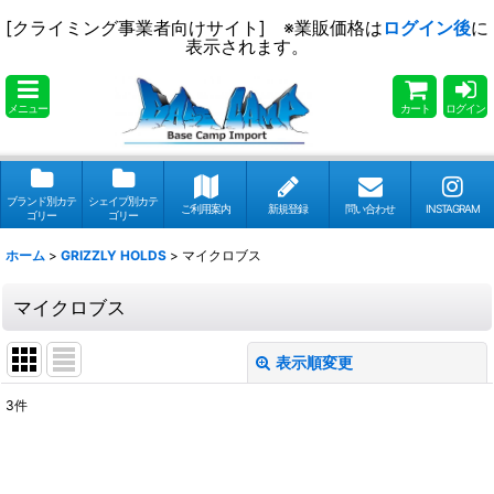
[クライミング事業者向けサイト] ※業販価格は
ログイン後
に
表示されます。
メニュー
カート
ログイン
ブランド別カテ
シェイプ別カテ
ご利用案内
新規登録
問い合わせ
INSTAGRAM
ゴリー
ゴリー
ホーム
>
GRIZZLY HOLDS
>
マイクロブス
マイクロブス
表示順変更
閉じる
3
件
表示数
:
並び順
: