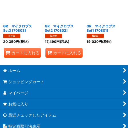
絞り込む
GR マイクロブス
GR マイクロブス
GR マイクロブス
Set3
[
70803
]
Set2
[
70802
]
Set1
[
70801
]
20,350
円
(税込)
17,490
円
(税込)
19,030
円
(税込)
カートに入れる
カートに入れる
ホーム
ショッピングカート
マイページ
お気に入り
最近チェックしたアイテム
特定商取引法表示