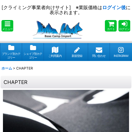
[クライミング事業者向けサイト] ※業販価格は
ログイン後
に
表示されます。
メニュー
カート
ログイン
ブランド別カテ
シェイプ別カテ
ご利用案内
新規登録
問い合わせ
INSTAGRAM
ゴリー
ゴリー
ホーム
>
CHAPTER
CHAPTER