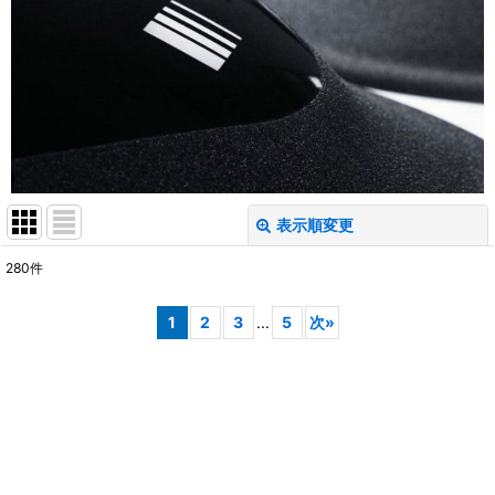
表示順変更
閉じる
280
件
サブカテゴリ
:
1
2
3
...
5
次
»
表示数
:
並び順
:
絞り込む