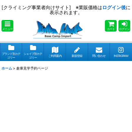
[クライミング事業者向けサイト] ※業販価格は
ログイン後
に
表示されます。
メニュー
カート
ログイン
ブランド別カテ
シェイプ別カテ
ご利用案内
新規登録
問い合わせ
INSTAGRAM
ゴリー
ゴリー
ホーム
>
倉庫見学予約ページ