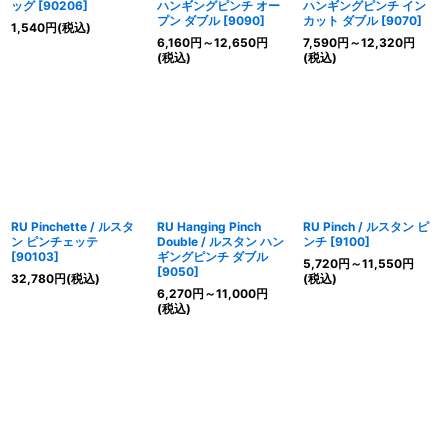
ッグ
[
90206
]
ハンギングピンチ オー
ハンギングピンチ イン
プン ダブル
[
9090
]
カット ダブル
[
9070
]
1,540
円
(税込)
6,160
円
～12,650
円
7,590
円
～12,320
円
(税込)
(税込)
RU Pinchette / ルスタ
RU Hanging Pinch
RU Pinch / ルスタン ピ
ン ピンチェッテ
Double / ルスタン ハン
ンチ
[
9100
]
[
90103
]
ギングピンチ ダブル
5,720
円
～11,550
円
[
9050
]
32,780
円
(税込)
(税込)
6,270
円
～11,000
円
(税込)