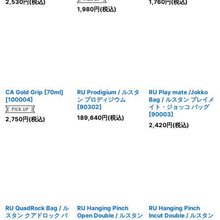
2,530
円
(税込)
1,760
円
(税込)
1,980
円
(税込)
CA Gold Grip [70ml]
RU Prodigium / ルスタ
RU Play mate /Jokko
[
100004
]
ン プロディジウム
Bag / ルスタン プレイメ
[
90302
]
イト・ジョッコ バッグ
[
90003
]
189,640
円
(税込)
2,750
円
(税込)
2,420
円
(税込)
RU QuadRock Bag / ル
RU Hanging Pinch
RU Hanging Pinch
スタン クアドロック バ
Open Double / ルスタン
Incut Double / ルスタン