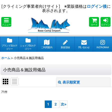
[クライミング事業者向けサイト] ※業販価格は
ログイン後
に
表示されます。
メニュー
カート
ログイン
ブランド別カテ
シェイプ別カテ
ご利用案内
新規登録
問い合わせ
INSTAGRAM
ゴリー
ゴリー
ホーム
>
小売商品＆施設用備品
小売商品＆施設用備品
表示順変更
閉じる
71
件
表示数
:
1
2
次
»
並び順
: