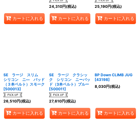
24,310
円
(税込)
25,190
円
(税込)
カートに入れる
カートに入れる
カートに入れる
SE ラージ スリム
SE ラージ クラシッ
BP Down CLIMB JUG
シリコン ニ― パッド
ク シリコン ニーパッ
[
43198
]
（３本ベルト）スモーク
ド（3本ベルト）ブルー
8,030
円
(税込)
[
500013
]
[
500011
]
26,510
円
(税込)
27,610
円
(税込)
カートに入れる
カートに入れる
カートに入れる