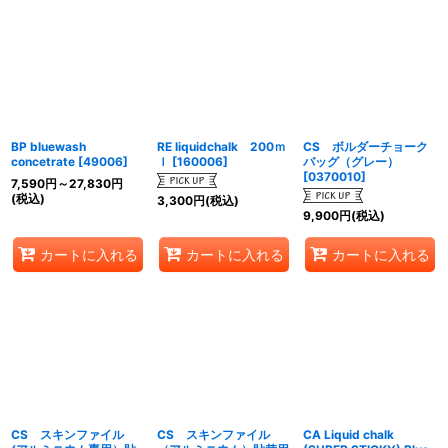
絞り込む
BP bluewash
RE liquidchalk 200ｍ
CS ボルダーチョーク
concetrate
[
49006
]
ｌ
[
160006
]
バッグ（グレー）
[
0370010
]
7,590
円
～27,830
円
(税込)
3,300
円
(税込)
9,900
円
(税込)
カートに入れる
カートに入れる
カートに入れる
CS スキンファイル
CS スキンファイル
CA Liquid chalk