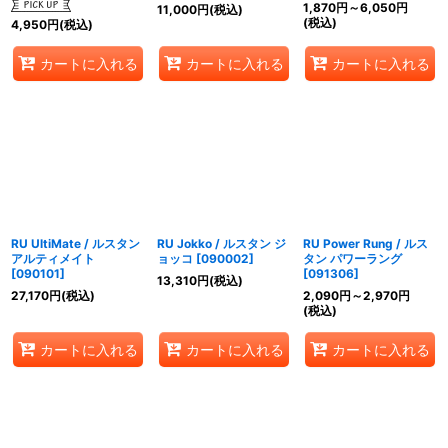
1,870
円
～6,050
円
11,000
円
(税込)
(税込)
4,950
円
(税込)
カートに入れる
カートに入れる
カートに入れる
RU UltiMate / ルスタン
RU Jokko / ルスタン ジ
RU Power Rung / ルス
アルティメイト
ョッコ
[
090002
]
タン パワーラング
[
090101
]
[
091306
]
13,310
円
(税込)
27,170
円
(税込)
2,090
円
～2,970
円
(税込)
カートに入れる
カートに入れる
カートに入れる