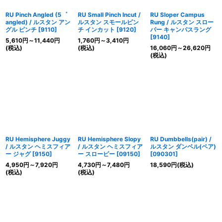
RU Pinch Angled (5゜
RU Small Pinch Incut /
RU Sloper Campus
angled) / ルスタン アン
ルスタン スモールピン
Rung / ルスタン スロー
グル ピンチ
[
9110
]
チ インカット
[
9120
]
パー キャンパスラング
[
9140
]
5,610
円
～11,440
円
1,760
円
～3,410
円
(税込)
(税込)
16,060
円
～26,620
円
(税込)
RU Hemisphere Juggy
RU Hemisphere Slopy
RU Dumbbells(pair) /
/ ルスタン ヘミスフィア
/ ルスタン ヘミスフィア
ルスタン ダンベル(ペア)
ー ジャグ
[
9150
]
ー スローピー
[
09150
]
[
090301
]
4,950
円
～7,920
円
4,730
円
～7,480
円
18,590
円
(税込)
(税込)
(税込)