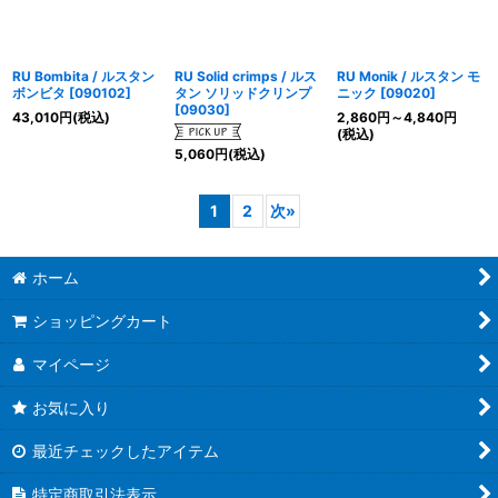
RU Bombita / ルスタン
RU Solid crimps / ルス
RU Monik / ルスタン モ
ボンビタ
[
090102
]
タン ソリッドクリンプ
ニック
[
09020
]
[
09030
]
43,010
円
(税込)
2,860
円
～4,840
円
(税込)
5,060
円
(税込)
1
2
次
»
ホーム
ショッピングカート
マイページ
お気に入り
最近チェックしたアイテム
特定商取引法表示