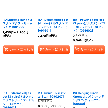
RU Extreme Rung / ル
RU Rustam edges set
RU Power edges set
スタン エクストリーム
(4 pairs) / ルスタン エ
(3 pairs)/ ルスタン パワ
ラング
[
091309
]
ッジセット（4セット）
ーエッジセット（3セッ
[
091601
]
ト）
[
091602
]
1,430
円
～2,200
円
(税込)
7,370
円
(税込)
5,940
円
(税込)
カートに入れる
カートに入れる
カートに入れる
RU Extreme edges
RU Duonio/ ルスタン デ
RU Hanging Pinch
set (3 pairs) / ルスタン
ュオニオ
[
090207
]
Open / ルスタン ハンギ
エクストリームエッジセ
ングピンチ オープン
ット（3セット）
[
09080
]
6,050
円
～10,560
円
[
091603
]