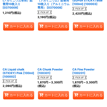
(アルミニウム専用）貼
（アルミニウム）貼替用
(SUPER STICKY) Blue
替用10枚入り
10枚入り（アルミニウム
[100ml]
[
100003
]
[
0370009
]
専用）
[
0370008
]
1,210
円
(税込)
2,420
円
(税込)
3,190
円
(税込)
カートに入れる
カートに入れる
カートに入れる
CA Liquid chalk
CA Chunk Powder
CA Fine Powder
(STICKY) Pink [100ml]
[
100301
]
[
100201
]
[
100002
]
1,870
円
～3,300
円
1,870
円
～3,300
円
2,090
円
(税込)
(税込)
(税込)
カートに入れる
カートに入れる
カートに入れる