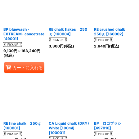
BP bluewash -
RE chalk flakes 250
RE crushed chalk
EXTREAM- concetrate
ｇ
[
160004
]
250ｇ
[
160002
]
[
49001
]
3,300
円
(税込)
2,640
円
(税込)
9,130
円
～163,240
円
(税込)
カートに入れる
RE fine chalk 250ｇ
CA Liquid chalk (DRY)
BP ロゴブラシ
[
160001
]
White [100ml]
[
497018
]
[
100001
]