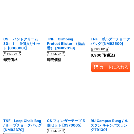
CS ハンドクリーム
TNF Climbing
TNF ボルダーチョーク
30ｍｌ ５個入りセッ
Protect Blister (新品
バッグ
[
NM92500
]
ト
[
0300001
]
番）
[
NN82328
]
6,930
円
(税込)
卸売価格
卸売価格
カートに入れる
TNF Loop Chalk Bag
CS フィンガーテープ 5
RU Campus Rung / ル
/ ループチョークバッグ
個セット
[
0370005
]
スタン キャンパスラン
[
NM92370
]
グ
[
9130
]