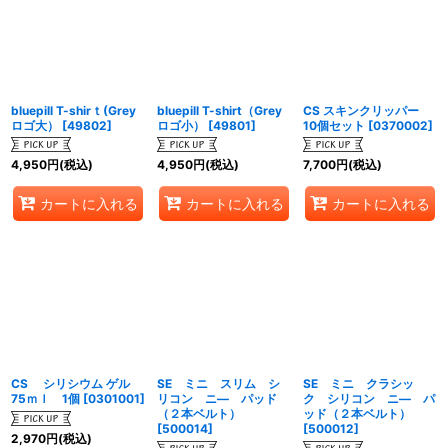
bluepill T-shirｔ(Grey
bluepill T-shirt（Grey
CS スキンクリッパー
ロゴ大）
[
49802
]
ロゴ小）
[
49801
]
10個セット
[
0370002
]
4,950
円
(税込)
4,950
円
(税込)
7,700
円
(税込)
カートに入れる
カートに入れる
カートに入れる
CS シリシウム ゲル
SE ミニ スリム シ
SE ミニ クラシッ
75ｍｌ 1個
[
0301001
]
リコン ニ― パッド
ク シリコン ニ― パ
（２本ベルト）
ッド（２本ベルト）
[
500014
]
[
500012
]
2,970
円
(税込)