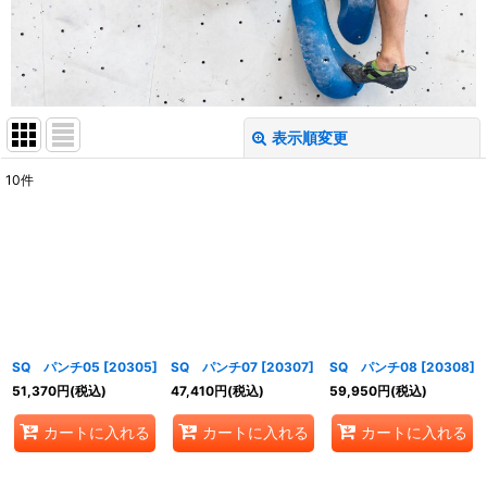
表示順変更
閉じる
10
件
表示数
:
並び順
:
絞り込む
SQ パンチ05
[
20305
]
SQ パンチ07
[
20307
]
SQ パンチ08
[
20308
]
51,370
円
(税込)
47,410
円
(税込)
59,950
円
(税込)
カートに入れる
カートに入れる
カートに入れる