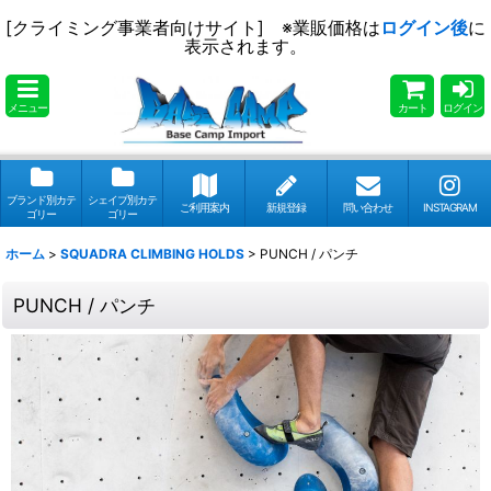
[クライミング事業者向けサイト] ※業販価格は
ログイン後
に
表示されます。
メニュー
カート
ログイン
ブランド別カテ
シェイプ別カテ
ご利用案内
新規登録
問い合わせ
INSTAGRAM
ゴリー
ゴリー
ホーム
>
SQUADRA CLIMBING HOLDS
>
PUNCH / パンチ
PUNCH / パンチ