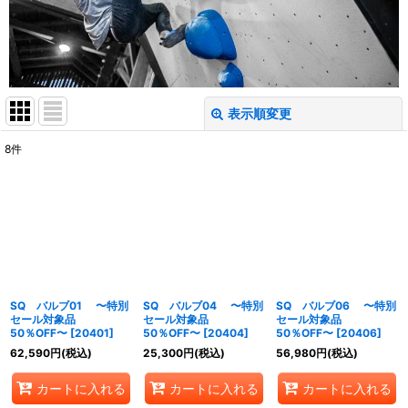
表示順変更
閉じる
8
件
表示数
:
並び順
:
絞り込む
SQ バルブ01 〜特別
SQ バルブ04 〜特別
SQ バルブ06 〜特別
セール対象品
セール対象品
セール対象品
50％OFF〜
[
20401
]
50％OFF〜
[
20404
]
50％OFF〜
[
20406
]
62,590
円
(税込)
25,300
円
(税込)
56,980
円
(税込)
カートに入れる
カートに入れる
カートに入れる