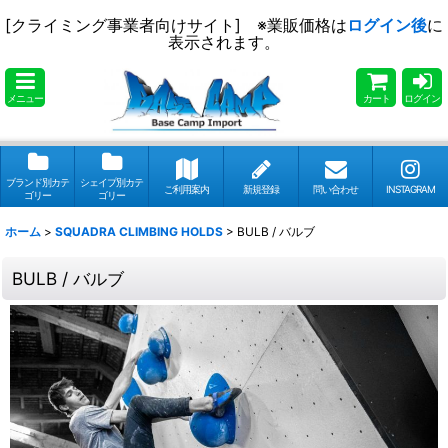
[クライミング事業者向けサイト] ※業販価格は
ログイン後
に
表示されます。
メニュー
カート
ログイン
ブランド別カテ
シェイプ別カテ
ご利用案内
新規登録
問い合わせ
INSTAGRAM
ゴリー
ゴリー
ホーム
>
SQUADRA CLIMBING HOLDS
>
BULB / バルブ
BULB / バルブ