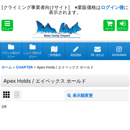
[クライミング事業者向けサイト] ※業販価格は
ログイン後
に
表示されます。
メニュー
カート
ログイン
ブランド別カテ
シェイプ別カテ
ご利用案内
新規登録
問い合わせ
INSTAGRAM
ゴリー
ゴリー
ホーム
>
CHAPTER
>
Apex Holds / エイペックス ホールド
Apex Holds / エイペックス ホールド
表示順変更
閉じる
2
件
表示数
:
並び順
: