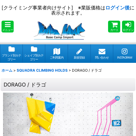
[クライミング事業者向けサイト] ※業販価格は
ログイン後
に
表示されます。
メニュー
カート
ログイン
ブランド別カテ
シェイプ別カテ
ご利用案内
新規登録
問い合わせ
INSTAGRAM
ゴリー
ゴリー
ホーム
>
SQUADRA CLIMBING HOLDS
>
DORAGO / ドラゴ
DORAGO / ドラゴ