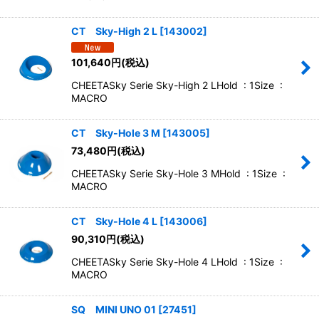
CT Sky-High 2 L
[
143002
]
101,640
円
(税込)
CHEETASky Serie Sky-High 2 LHold : 1Size :
MACRO
CT Sky-Hole 3 M
[
143005
]
73,480
円
(税込)
CHEETASky Serie Sky-Hole 3 MHold : 1Size :
MACRO
CT Sky-Hole 4 L
[
143006
]
90,310
円
(税込)
CHEETASky Serie Sky-Hole 4 LHold : 1Size :
MACRO
SQ MINI UNO 01
[
27451
]