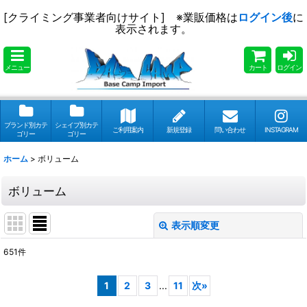
[クライミング事業者向けサイト] ※業販価格は
ログイン後
に
表示されます。
メニュー
カート
ログイン
ブランド別カテ
シェイプ別カテ
ご利用案内
新規登録
問い合わせ
INSTAGRAM
ゴリー
ゴリー
ホーム
>
ボリューム
ボリューム
表示順変更
閉じる
651
件
表示数
:
1
2
3
...
11
次
»
並び順
: