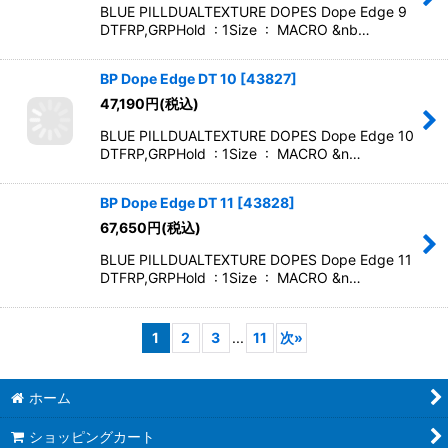
BLUE PILLDUALTEXTURE DOPES Dope Edge 9
DTFRP,GRPHold : 1Size : MACRO &nb…
BP Dope Edge DT 10
[
43827
]
47,190
円
(税込)
BLUE PILLDUALTEXTURE DOPES Dope Edge 10
DTFRP,GRPHold : 1Size : MACRO &n…
BP Dope Edge DT 11
[
43828
]
67,650
円
(税込)
BLUE PILLDUALTEXTURE DOPES Dope Edge 11
DTFRP,GRPHold : 1Size : MACRO &n…
1
2
3
...
11
次
»
ホーム
ショッピングカート