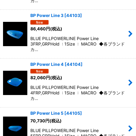
カ…
BP Power Line 3
[
44103
]
86,460
円
(税込)
BLUE PILLPOWERLINE Power Line
3FRP,GRPHold : 1Size : MACRO ◆各ブランド
カ…
BP Power Line 4
[
44104
]
82,060
円
(税込)
BLUE PILLPOWERLINE Power Line
4FRP,GRPHold : 1Size : MACRO ◆各ブランド
カ…
BP Power Line 5
[
44105
]
70,730
円
(税込)
BLUE PILLPOWERLINE Power Line
5FRP,GRPHold : 1Size : MACRO ◆各ブランド