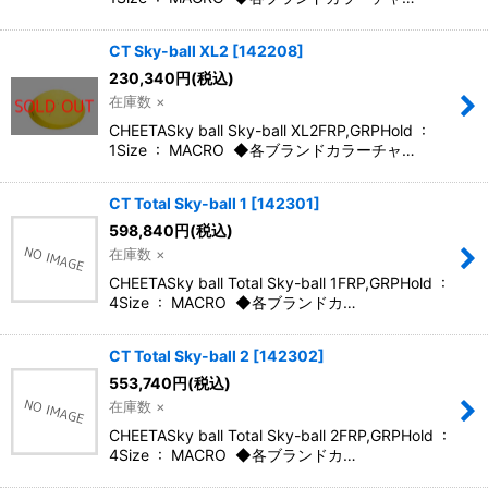
CT Sky-ball XL2
[
142208
]
230,340
円
(税込)
在庫数 ×
CHEETASky ball Sky-ball XL2FRP,GRPHold :
1Size : MACRO ◆各ブランドカラーチャ…
CT Total Sky-ball 1
[
142301
]
598,840
円
(税込)
在庫数 ×
CHEETASky ball Total Sky-ball 1FRP,GRPHold :
4Size : MACRO ◆各ブランドカ…
CT Total Sky-ball 2
[
142302
]
553,740
円
(税込)
在庫数 ×
CHEETASky ball Total Sky-ball 2FRP,GRPHold :
4Size : MACRO ◆各ブランドカ…