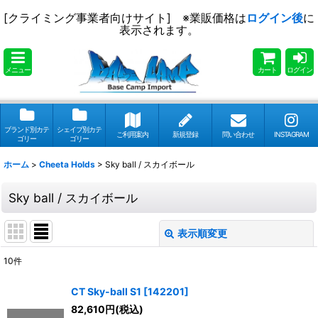
[クライミング事業者向けサイト] ※業販価格は
ログイン後
に
表示されます。
メニュー
カート
ログイン
ブランド別カテ
シェイプ別カテ
ご利用案内
新規登録
問い合わせ
INSTAGRAM
ゴリー
ゴリー
ホーム
>
Cheeta Holds
>
Sky ball / スカイボール
Sky ball / スカイボール
表示順変更
閉じる
10
件
表示数
:
CT Sky-ball S1
[
142201
]
82,610
円
(税込)
並び順
: