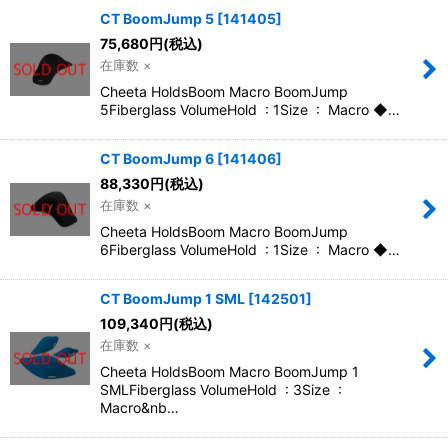
CT BoomJump 5
[
141405
]
75,680
円
(税込)
在庫数 ×
Cheeta HoldsBoom Macro BoomJump
5Fiberglass VolumeHold : 1Size : Macro ◆…
CT BoomJump 6
[
141406
]
88,330
円
(税込)
在庫数 ×
Cheeta HoldsBoom Macro BoomJump
6Fiberglass VolumeHold : 1Size : Macro ◆…
CT BoomJump 1 SML
[
142501
]
109,340
円
(税込)
在庫数 ×
Cheeta HoldsBoom Macro BoomJump 1
SMLFiberglass VolumeHold : 3Size :
Macro&nb…