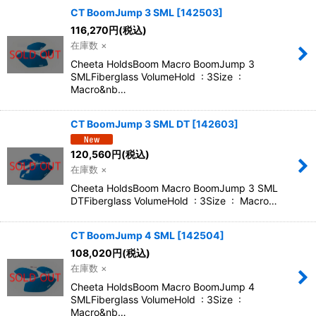
CT BoomJump 3 SML
[
142503
]
116,270
円
(税込)
在庫数 ×
Cheeta HoldsBoom Macro BoomJump 3
SMLFiberglass VolumeHold : 3Size :
Macro&nb…
CT BoomJump 3 SML DT
[
142603
]
120,560
円
(税込)
在庫数 ×
Cheeta HoldsBoom Macro BoomJump 3 SML
DTFiberglass VolumeHold : 3Size : Macro…
CT BoomJump 4 SML
[
142504
]
108,020
円
(税込)
在庫数 ×
Cheeta HoldsBoom Macro BoomJump 4
SMLFiberglass VolumeHold : 3Size :
Macro&nb…