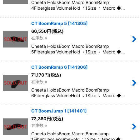
Cheeta HoldsBoom Macro BoomRamp
4Fiberglass VolumeHold : 1Size : Macro ◆…
CT BoomRamp 5
[
141305
]
66,550
円
(税込)
在庫数 ×
Cheeta HoldsBoom Macro BoomRamp
5Fiberglass VolumeHold : 1Size : Macro ◆…
CT BoomRamp 6
[
141306
]
71,170
円
(税込)
在庫数 ×
Cheeta HoldsBoom Macro BoomRamp
6Fiberglass VolumeHold : 1Size : Macro ◆…
CT BoomJump 1
[
141401
]
72,380
円
(税込)
在庫数 ×
Cheeta HoldsBoom Macro BoomJump
1Fiberglass VolumeHold : 1Size : Macro ◆…