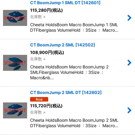
CT BoomJump 1 SML DT
[
142601
]
115,280
円
(税込)
在庫数 ×
Cheeta HoldsBoom Macro BoomJump 1 SML
DTFiberglass VolumeHold : 3Size : Macro…
CT BoomJump 2 SML
[
142502
]
108,900
円
(税込)
在庫数 ×
Cheeta HoldsBoom Macro BoomJump 2
SMLFiberglass VolumeHold : 3Size :
Macro&nb…
CT BoomJump 2 SML DT
[
142602
]
115,720
円
(税込)
在庫数 ×
Cheeta HoldsBoom Macro BoomJump 2 SML
DTFiberglass VolumeHold : 3Size : Macro…