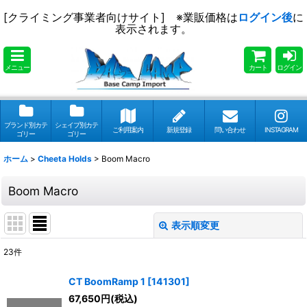
[クライミング事業者向けサイト] ※業販価格は
ログイン後
に
表示されます。
メニュー
カート
ログイン
ブランド別カテ
シェイプ別カテ
ご利用案内
新規登録
問い合わせ
INSTAGRAM
ゴリー
ゴリー
ホーム
>
Cheeta Holds
>
Boom Macro
Boom Macro
表示順変更
閉じる
23
件
表示数
:
CT BoomRamp 1
[
141301
]
67,650
円
(税込)
並び順
: