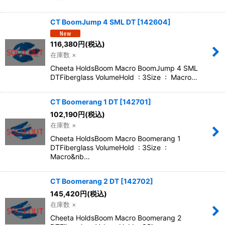
CT BoomJump 4 SML DT
[
142604
]
116,380
円
(税込)
在庫数 ×
Cheeta HoldsBoom Macro BoomJump 4 SML
DTFiberglass VolumeHold : 3Size : Macro…
CT Boomerang 1 DT
[
142701
]
102,190
円
(税込)
在庫数 ×
Cheeta HoldsBoom Macro Boomerang 1
DTFiberglass VolumeHold : 3Size :
Macro&nb…
CT Boomerang 2 DT
[
142702
]
145,420
円
(税込)
在庫数 ×
Cheeta HoldsBoom Macro Boomerang 2