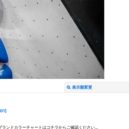
表示順変更
01
]
 : XXL ◆各ブランドカラーチャートはコチラからご確認ください…