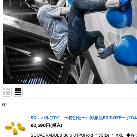
8
件
表示数
:
SQ バルブ01 〜特別セール対象品50％OFF〜
[
204
62,590
円
(税込)
並び順
:
SQUADRABULB Bulb 01PUHold : 5Size