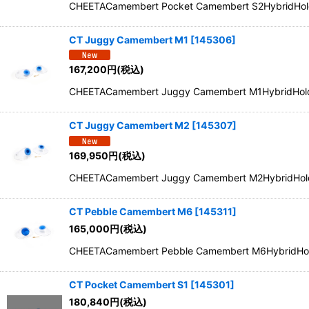
CHEETACamembert Pocket Camembert S2Hybr
CT Juggy Camembert M1
[
145306
]
167,200
円
(税込)
CHEETACamembert Juggy Camembert M1Hybri
CT Juggy Camembert M2
[
145307
]
169,950
円
(税込)
CHEETACamembert Juggy Camembert M2Hybri
CT Pebble Camembert M6
[
145311
]
165,000
円
(税込)
CHEETACamembert Pebble Camembert M6Hybr
CT Pocket Camembert S1
[
145301
]
180,840
円
(税込)