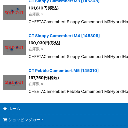
CT Sloppy Camembert M3
[
145308
]
161,810
円
(税込)
在庫数 ×
CHEETACamembert Sloppy Camembert M3Hybr
CT Sloppy Camembert M4
[
145309
]
160,930
円
(税込)
在庫数 ×
CHEETACamembert Sloppy Camembert M4Hybr
CT Pebble Camembert M5
[
145310
]
167,750
円
(税込)
在庫数 ×
CHEETACamembert Pebble Camembert M5Hybr
ホーム
ショッピングカート