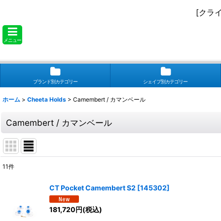
[クラ
メニュー
ブランド別カテゴリー
シェイプ別カテゴリー
ホーム
>
Cheeta Holds
>
Camembert / カマンベール
Camembert / カマンベール
11
件
表示数
:
CT Pocket Camembert S2
[
145302
]
並び順
:
181,720
円
(税込)