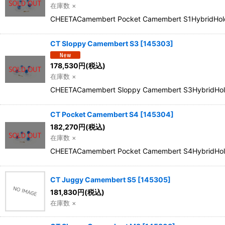
在庫数 ×
CHEETACamembert Pocket Camembert S1Hybr
CT Sloppy Camembert S3
[
145303
]
178,530
円
(税込)
在庫数 ×
CHEETACamembert Sloppy Camembert S3Hybr
CT Pocket Camembert S4
[
145304
]
182,270
円
(税込)
在庫数 ×
CHEETACamembert Pocket Camembert S4Hybr
CT Juggy Camembert S5
[
145305
]
181,830
円
(税込)
在庫数 ×