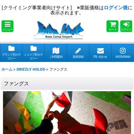
[クライミング事業者向けサイト] ※業販価格は
ログイン後
に
表示されます。
メニュー
カート
ログイン
ブランド別カテ
シェイプ別カテ
ご利用案内
新規登録
問い合わせ
INSTAGRAM
ゴリー
ゴリー
ホーム
>
GRIZZLY HOLDS
>
ファングス
ファングス