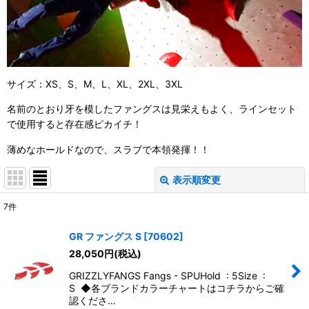
サイズ：XS、S、M、L、XL、2XL、3XL
名前のとおり牙を模したファングスは見栄えもよく、ラインセット
で使用すると存在感ピカイチ！
薄めなホールドなので、スラブで本領発揮！！
表示順変更
閉じる
7
件
表示数
:
GR ファングス S
[
70602
]
28,050
円
(税込)
並び順
:
GRIZZLYFANGS Fangs - SPUHold : 5Size :
S ◆各ブランドカラーチャートはコチラからご確
絞り込む
認くださ…