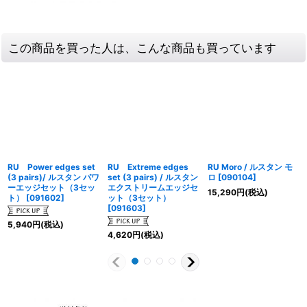
この商品を買った人は、こんな商品も買っています
RU Power edges set
RU Extreme edges
RU Moro / ルスタン モ
(3 pairs)/ ルスタン パワ
set (3 pairs) / ルスタン
ロ
[
090104
]
ーエッジセット（3セッ
エクストリームエッジセ
15,290
円
(税込)
ト）
[
091602
]
ット（3セット）
[
091603
]
5,940
円
(税込)
4,620
円
(税込)