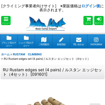
[クライミング事業者向けサイト] ※業販価格は
ログイン後
に
表示されます。
メニュー
カート
ログイン
ブランド別カテ
シェイプ別カテ
ご利用案内
新規登録
問い合わせ
INSTAGRAM
ゴリー
ゴリー
ホーム
>
RUSTAM CLIMBING
>
RU Rustam edges set (4 pairs) / ルスタン エッジセット（4セット）
RU Rustam edges set (4 pairs) / ルスタン エッジセッ
ト（4セット）
[
091601
]