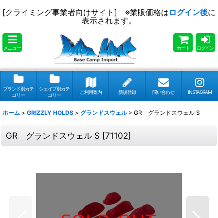
[クライミング事業者向けサイト] ※業販価格は
ログイン後
に
表示されます。
メニュー
カート
ログイン
ブランド別カテ
シェイプ別カテ
ご利用案内
新規登録
問い合わせ
INSTAGRAM
ゴリー
ゴリー
ホーム
>
GRIZZLY HOLDS
>
グランドスウェル
>
GR グランドスウェル S
GR グランドスウェル S
[
71102
]