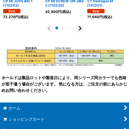
CP MI JUGS BIG 1
CP MI SCREW-ON JIBS
CT Pentagon M
[
110203
]
2
[
110230
]
[
147201
]
42,900
円
(税込)
72,270
円
(税込)
71,940
円
(税込)
ホールドは製品ロットや製造日により、同シリーズ同カラーでも色味
が若干違う場合がございます。 気になる方は、ご注文の前にあらかじ
めお問い合わせください。
ホーム
ショッピングカート