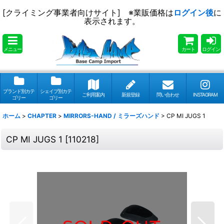
[クライミング事業者向けサイト] ※業販価格は
ログイン後
に
表示されます。
メニュー
カート
ログイン
ブランド別カテ
シェイプ別カテ
ご利用案内
新規登録
問い合わせ
INSTAGRAM
ゴリー
ゴリー
ホーム
>
CHAPTER
>
MIRRORS-HAND / ミラーズハンド
>
CP MI JUGS 1
CP MI JUGS 1
[
110218
]