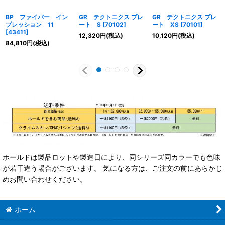
BP ファイバー イン
GR テクトニクス プレ
GR テクトニクス プレ
プレッション 11
ート S
[
70102
]
ート XS
[
70101
]
[
43411
]
12,320
円
(税込)
10,120
円
(税込)
84,810
円
(税込)
ホールドは製品ロットや製造日により、同シリーズ同カラーでも色味
が若干違う場合がございます。 気になる方は、ご注文の前にあらかじ
めお問い合わせください。
ホーム