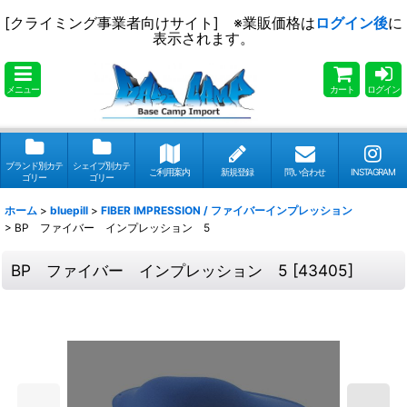
[クライミング事業者向けサイト] ※業販価格は
ログイン後
に
表示されます。
メニュー
カート
ログイン
ブランド別カテ
シェイプ別カテ
ご利用案内
新規登録
問い合わせ
INSTAGRAM
ゴリー
ゴリー
ホーム
>
bluepill
>
FIBER IMPRESSION / ファイバーインプレッション
>
BP ファイバー インプレッション 5
BP ファイバー インプレッション 5
[
43405
]