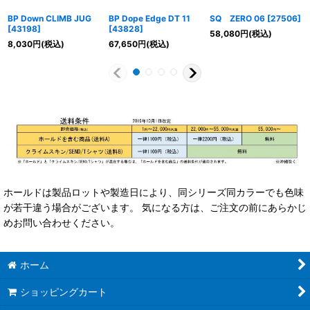
BP Down CLIMB JUG
BP Dope Edge DT 11
SQ ZERO 06
[
27506
]
[
43198
]
[
43828
]
58,080
円
(税込)
8,030
円
(税込)
67,650
円
(税込)
ホールドは製品ロットや製造日により、同シリーズ同カラーでも色味
が若干違う場合がございます。 気になる方は、ご注文の前にあらかじ
めお問い合わせください。
ホーム
ショッピングカート