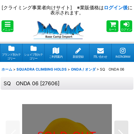
[クライミング事業者向けサイト] ※業販価格は
ログイン後
に
表示されます。
メニュー
カート
ログイン
ブランド別カテ
シェイプ別カテ
ご利用案内
新規登録
問い合わせ
INSTAGRAM
ゴリー
ゴリー
ホーム
>
SQUADRA CLIMBING HOLDS
>
ONDA / オンダ
>
SQ ONDA 06
SQ ONDA 06
[
27606
]