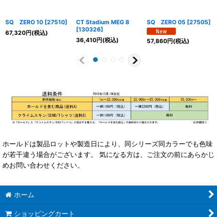
SQ ZERO 10
[
27510
]
CT Stadium MEG 8
SQ ZERO 05
[
27505
]
[
130326
]
67,320
円
(税込)
36,410
円
(税込)
57,860
円
(税込)
ホールドは製品ロットや製造日により、同シリーズ同カラーでも色味
が若干違う場合がございます。 気になる方は、ご注文の前にあらかじ
めお問い合わせください。
ホーム
ショッピングカート