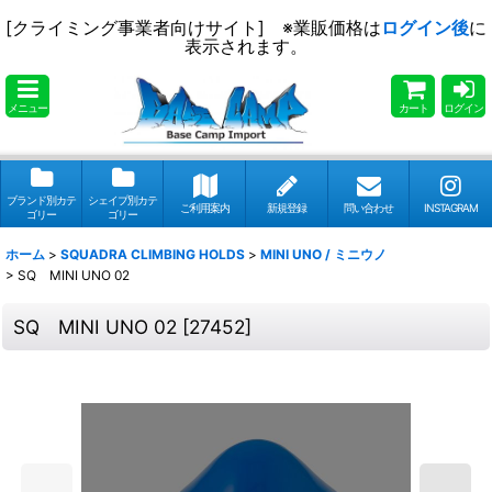
[クライミング事業者向けサイト] ※業販価格は
ログイン後
に
表示されます。
メニュー
カート
ログイン
ブランド別カテ
シェイプ別カテ
ご利用案内
新規登録
問い合わせ
INSTAGRAM
ゴリー
ゴリー
ホーム
>
SQUADRA CLIMBING HOLDS
>
MINI UNO / ミニウノ
>
SQ MINI UNO 02
SQ MINI UNO 02
[
27452
]