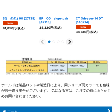
SQ ダダオ90
[
27138
]
BP OG slopy pair
CT Odyssey 14 DT
[
42113
]
[
140214
]
34,320
円
(税込)
91,850
円
(税込)
38,610
円
(税込)
ホールドは製品ロットや製造日により、同シリーズ同カラーでも色味
が若干違う場合がございます。 気になる方は、ご注文の前にあらかじ
めお問い合わせください。
ホーム