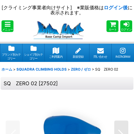
[クライミング事業者向けサイト] ※業販価格は
ログイン後
に
表示されます。
メニュー
カート
ログイン
ブランド別カテ
シェイプ別カテ
ご利用案内
新規登録
問い合わせ
INSTAGRAM
ゴリー
ゴリー
ホーム
>
SQUADRA CLIMBING HOLDS
>
ZERO / ゼロ
>
SQ ZERO 02
SQ ZERO 02
[
27502
]