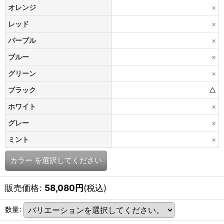
オレンジ
×
レッド
×
パープル
×
ブルー
×
グリーン
×
ブラック
△
ホワイト
×
グレー
×
ミント
×
カラー
を選択してください
販売価格
:
58,080
円
(税込)
数量
: