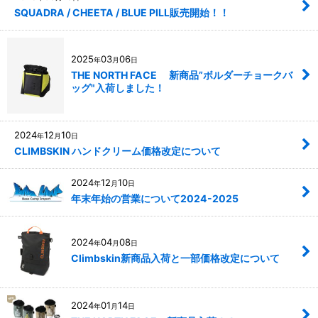
SQUADRA / CHEETA / BLUE PILL販売開始！！
2025
03
06
年
月
日
THE NORTH FACE 新商品”ボルダーチョークバ
ッグ"入荷しました！
2024
12
10
年
月
日
CLIMBSKIN ハンドクリーム価格改定について
2024
12
10
年
月
日
年末年始の営業について2024-2025
2024
04
08
年
月
日
Climbskin新商品入荷と一部価格改定について
2024
01
14
年
月
日