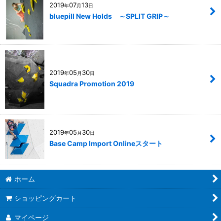
2019
07
13
年
月
日
bluepill New Holds ～SPLIT GRIP～
2019
05
30
年
月
日
Squadra Promotion 2019
2019
05
30
年
月
日
Base Camp Import Onlineスタート
ホーム
ショッピングカート
マイページ