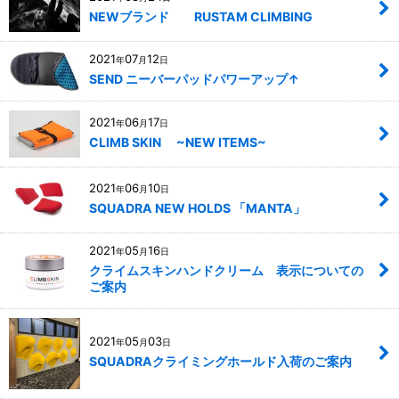
NEWブランド RUSTAM CLIMBING
2021
07
12
年
月
日
SEND ニーバーパッドパワーアップ↑
2021
06
17
年
月
日
CLIMB SKIN ~NEW ITEMS~
2021
06
10
年
月
日
SQUADRA NEW HOLDS 「MANTA」
2021
05
16
年
月
日
クライムスキンハンドクリーム 表示についての
ご案内
2021
05
03
年
月
日
SQUADRAクライミングホールド入荷のご案内