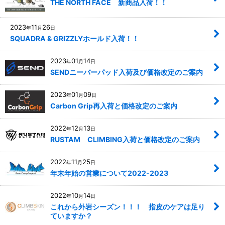
THE NORTH FACE 新商品入荷！！
2023
11
26
年
月
日
SQUADRA & GRIZZLYホールド入荷！！
2023
01
14
年
月
日
SENDニーバーパッド入荷及び価格改定のご案内
2023
01
09
年
月
日
Carbon Grip再入荷と価格改定のご案内
2022
12
13
年
月
日
RUSTAM CLIMBING入荷と価格改定のご案内
2022
11
25
年
月
日
年末年始の営業について2022-2023
2022
10
14
年
月
日
これから外岩シーズン！！！ 指皮のケアは足り
ていますか？