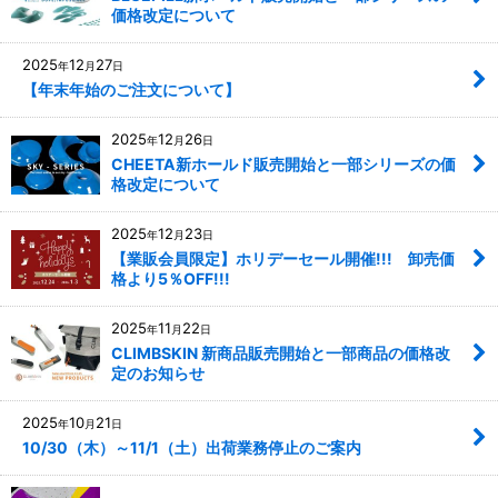
価格改定について
2025
12
27
年
月
日
【年末年始のご注文について】
2025
12
26
年
月
日
CHEETA新ホールド販売開始と一部シリーズの価
格改定について
2025
12
23
年
月
日
【業販会員限定】ホリデーセール開催!!! 卸売価
格より5％OFF!!!
2025
11
22
年
月
日
CLIMBSKIN 新商品販売開始と一部商品の価格改
定のお知らせ
2025
10
21
年
月
日
10/30（木）～11/1（土）出荷業務停止のご案内