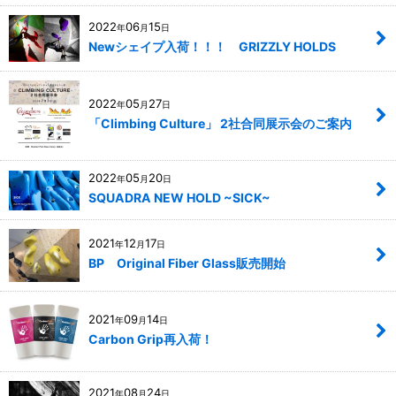
2022
06
15
年
月
日
Newシェイプ入荷！！！ GRIZZLY HOLDS
2022
05
27
年
月
日
「Climbing Culture」 2社合同展示会のご案内
2022
05
20
年
月
日
SQUADRA NEW HOLD ~SICK~
2021
12
17
年
月
日
BP Original Fiber Glass販売開始
2021
09
14
年
月
日
Carbon Grip再入荷！
2021
08
24
年
月
日