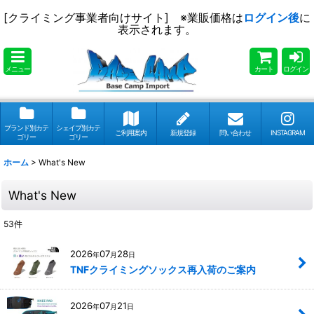
[クライミング事業者向けサイト] ※業販価格は
ログイン後
に
表示されます。
メニュー
カート
ログイン
ブランド別カテ
シェイプ別カテ
ご利用案内
新規登録
問い合わせ
INSTAGRAM
ゴリー
ゴリー
ホーム
>
What's New
What's New
53
件
2026
07
28
年
月
日
TNFクライミングソックス再入荷のご案内
2026
07
21
年
月
日