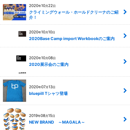
2020
10
22
年
月
日
クライミングウォール・ホールドクリーナのご紹
介！
2020
10
10
年
月
日
2020Base Camp import Workbookのご案内
2020
10
08
年
月
日
2020展示会のご案内
2020
07
13
年
月
日
bluepill Tシャツ登場
2019
08
15
年
月
日
NEW BRAND ～MAGALA～