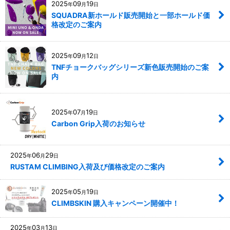
2025
09
19
年
月
日
SQUADRA新ホールド販売開始と一部ホールド価
格改定のご案内
2025
09
12
年
月
日
TNFチョークバッグシリーズ新色販売開始のご案
内
2025
07
19
年
月
日
Carbon Grip入荷のお知らせ
2025
06
29
年
月
日
RUSTAM CLIMBING入荷及び価格改定のご案内
2025
05
19
年
月
日
CLIMBSKIN 購入キャンペーン開催中！
2025
03
13
年
月
日