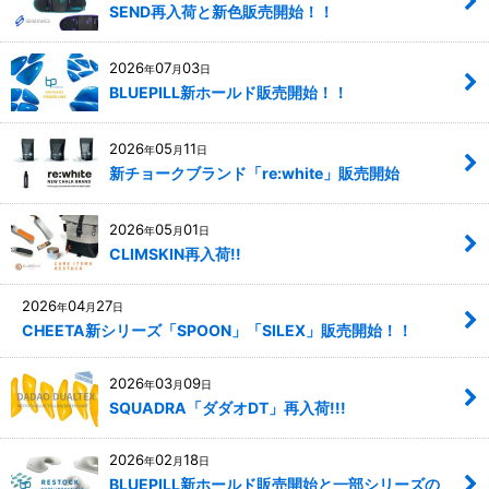
SEND再入荷と新色販売開始！！
2026
07
03
年
月
日
BLUEPILL新ホールド販売開始！！
2026
05
11
年
月
日
新チョークブランド「re:white」販売開始
2026
05
01
年
月
日
CLIMSKIN再入荷!!
2026
04
27
年
月
日
CHEETA新シリーズ「SPOON」「SILEX」販売開始！！
2026
03
09
年
月
日
SQUADRA「ダダオDT」再入荷!!!
2026
02
18
年
月
日
BLUEPILL新ホールド販売開始と一部シリーズの