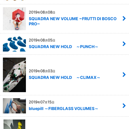
2019
08
08
年
月
日
SQUADRA NEW VOLUME ~FRUTTI DI BOSCO
PRO~
2019
08
05
年
月
日
SQUADRA NEW HOLD ～PUNCH～
2019
08
03
年
月
日
SQUADRA NEW HOLD ～CLIMAX～
2019
07
15
年
月
日
bluepill ～FIBERGLASS VOLUMES～